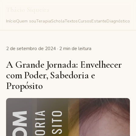
Thácio Siqueira
Início
Quem sou
Terapia
Schola
Textos
Cursos
Estante
Diagnóstico
Gr
2 de setembro de 2024 · 2 min de leitura
A Grande Jornada: Envelhecer
com Poder, Sabedoria e
Propósito