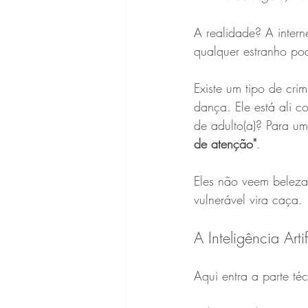
A realidade? A intern
qualquer estranho pod
Existe um tipo de crim
dança. Ele está ali 
de adulto(a)? Para um
de atenção"
.
Eles não veem beleza.
vulnerável vira caça.
A Inteligência Art
Aqui entra a parte té