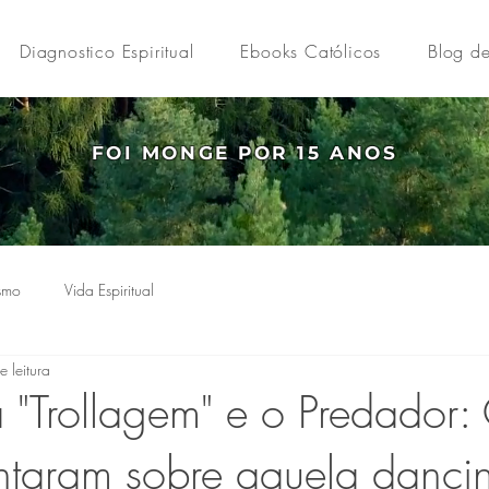
Diagnostico Espiritual
Ebooks Católicos
Blog de
FOI MONGE POR 15 ANOS
smo
Vida Espiritual
e leitura
a "Trollagem" e o Predador:
ntaram sobre aquela danci