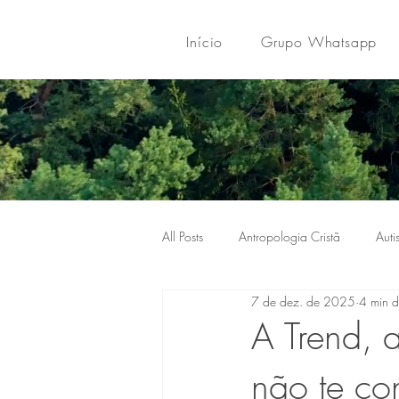
Início
Grupo Whatsapp
All Posts
Antropologia Cristã
Auti
7 de dez. de 2025
4 min d
A Trend, 
não te co