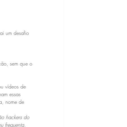
ai um desafio 
ição, sem que o 
ou vídeos de 
nham essas 
la, nome de 
ão hackers do 
u frequenta, 