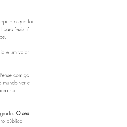
epete o que foi 
 para "existir" 
ce.
ia e um valor 
. Pense comigo: 
o mundo ver e 
ara ser 
agrado. 
O seu 
ro público 