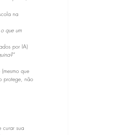
scola na 
 o que um 
iados por IA) 
uina?"
o (mesmo que 
o protege, não 
 curar sua 