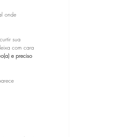
al onde 
urtir sua 
deixa com cara 
o(a) e preciso 
parece 