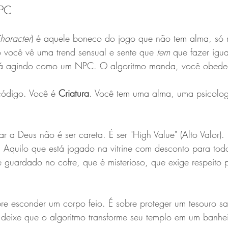
NPC
haracter
) é aquele boneco do jogo que não tem alma, só r
você vê uma trend sensual e sente que 
tem
 que fazer igual
stá agindo como um NPC. O algoritmo manda, você obede
ódigo. Você é 
Criatura
. Você tem uma alma, uma psicolog
ar a Deus não é ser careta. É ser "High Value" (Alto Valor)
? Aquilo que está jogado na vitrine com desconto para tod
é guardado no cofre, que é misterioso, que exige respeito p
re esconder um corpo feio. É sobre proteger um tesouro s
deixe que o algoritmo transforme seu templo em um banhei