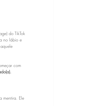
age) do TikTok 
a no lábio e 
 aquele 
começar com 
do(a).
 mentira. Ele 