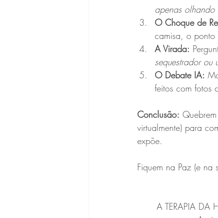
apenas olhando e
O Choque de Re
camisa, o ponto 
A Virada:
 Pergun
sequestrador ou 
O Debate IA:
 Mo
feitos com fotos 
Conclusão:
 Quebrem 
virtualmente) para co
expõe.
Fiquem na Paz (e na 
A TERAPIA DA H