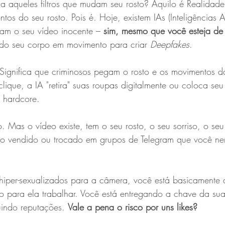
 aqueles filtros que mudam seu rosto? Aquilo é Realidad
s do seu rosto. Pois é. Hoje, existem IAs (Inteligências Arti
am o seu vídeo inocente – 
sim, mesmo que você esteja de
o seu corpo em movimento para criar 
Deepfakes
.
 Significa que criminosos pegam o rosto e os movimentos d
ique, a IA "retira" suas roupas digitalmente ou coloca seu
 hardcore.
. Mas o vídeo existe, tem o seu rosto, o seu sorriso, o seu
do vendido ou trocado em grupos de Telegram que você n
hiper-sexualizados para a câmera, você está basicamente 
eito para ela trabalhar. Você está entregando a chave da s
uindo reputações. 
Vale a pena o risco por uns likes?