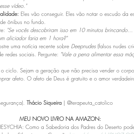
sse vídeo."
alidade:
 Eles vão conseguir. Eles vão notar o escudo da e
de ônibus no fundo.
te: 
"Se vocês descobriram isso em 10 minutos brincando...
um aliciador faria em 1 hora?"
stre uma notícia recente sobre 
Deepnudes
 (falsos nudes cr
de redes sociais. Pergunte: 
"Vale a pena alimentar essa máq
o ciclo. Sejam a geração que não precisa vender o corp
mprar afeto. O afeto de Deus é gratuito e o amor verdadeir
segurança). 
Thácio Siqueira
 | @terapeuta_catolico
MEU NOVO LIVRO NA AMAZON: 
ESYCHIA: Como a Sabedoria dos Padres do Deserto pode