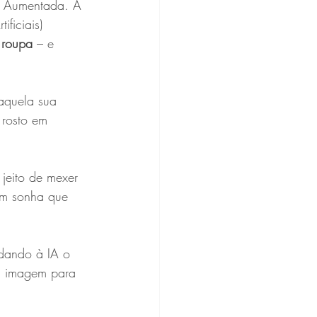
e Aumentada. A 
ficiais) 
 roupa
 – e 
aquela sua 
 rosto em 
 jeito de mexer 
em sonha que 
dando à IA o 
ua imagem para 