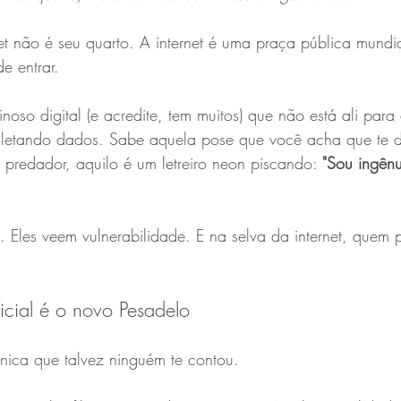
et não é seu quarto. A internet é uma praça pública mundi
e entrar.
inoso digital (e acredite, tem muitos) que não está ali para c
coletando dados. Sabe aquela pose que você acha que te 
 predador, aquilo é um letreiro neon piscando: 
"Sou ingênu
 Eles veem vulnerabilidade. E na selva da internet, quem 
ificial é o novo Pesadelo
cnica que talvez ninguém te contou.