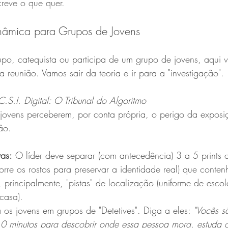
reve o que quer.
inâmica para Grupos de Jovens
upo, catequista ou participa de um grupo de jovens, aqui v
a reunião. Vamos sair da teoria e ir para a "investigação".
C.S.I. Digital: O Tribunal do Algoritmo
 jovens perceberem, por conta própria, o perigo da expos
ão.
as:
 O líder deve separar (com antecedência) 3 a 5 prints 
borre os rostos para preservar a identidade real) que conte
, principalmente, "pistas" de localização (uniforme de esco
casa).
a os jovens em grupos de "Detetives". Diga a eles: 
"Vocês s
0 minutos para descobrir onde essa pessoa mora, estuda o