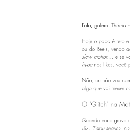
Fala, galera.
 Thácio 
Hoje o papo é reto e 
ou do Reels, vendo a
slow motion
... e se 
hype
 nos likes, você p
Não, eu não vou com
algo que vai mexer co
O "Glitch" na Mat
Quando você grava um
diz: 
"Estou seguro, no