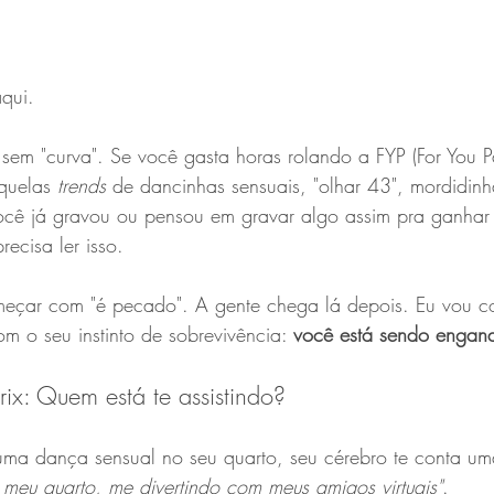
aqui.
sem "curva". Se você gasta horas rolando a FYP (For You P
quelas 
trends
 de dancinhas sensuais, "olhar 43", mordidinh
você já gravou ou pensou em gravar algo assim pra ganhar
recisa ler isso.
eçar com "é pecado". A gente chega lá depois. Eu vou 
m o seu instinto de sobrevivência: 
você está sendo engana
rix: Quem está te assistindo?
a dança sensual no seu quarto, seu cérebro te conta uma
 meu quarto, me divertindo com meus amigos virtuais"
.