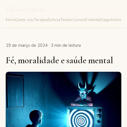
Thácio Siqueira
Início
Quem sou
Terapia
Schola
Textos
Cursos
Estante
Diagnóstico
Gr
19 de março de 2024 · 3 min de leitura
Fé, moralidade e saúde mental