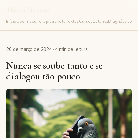
Thácio Siqueira
Início
Quem sou
Terapia
Schola
Textos
Cursos
Estante
Diagnóstico
Gr
26 de março de 2024 · 4 min de leitura
Nunca se soube tanto e se
dialogou tão pouco