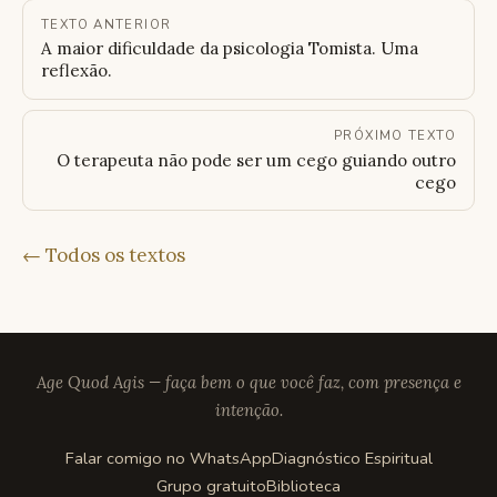
TEXTO ANTERIOR
A maior dificuldade da psicologia Tomista. Uma
reflexão.
PRÓXIMO TEXTO
O terapeuta não pode ser um cego guiando outro
cego
← Todos os textos
Age Quod Agis — faça bem o que você faz, com presença e
intenção.
Falar comigo no WhatsApp
Diagnóstico Espiritual
Grupo gratuito
Biblioteca