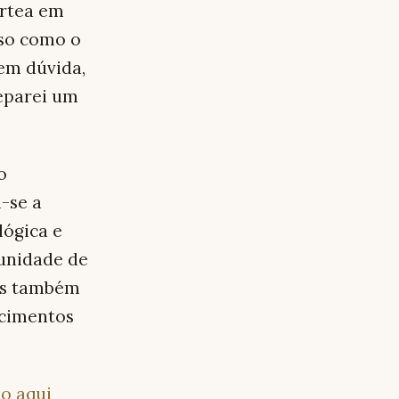
ortea em
so como o
em dúvida,
reparei um
o
-se a
lógica e
tunidade de
as também
ecimentos
do aqui