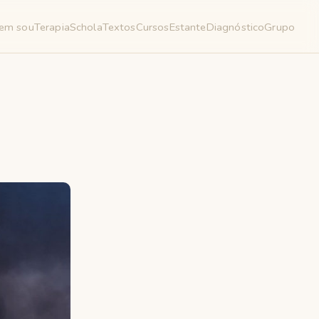
em sou
Terapia
Schola
Textos
Cursos
Estante
Diagnóstico
Grupo