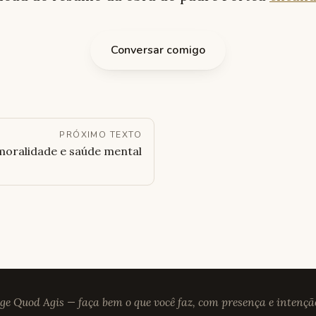
Conversar comigo
PRÓXIMO TEXTO
moralidade e saúde mental
ge Quod Agis — faça bem o que você faz, com presença e intençã