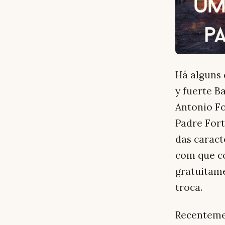
Há alguns 
y fuerte B
Antonio Fo
Padre For
das caract
com que co
gratuitam
troca.
Recentemen