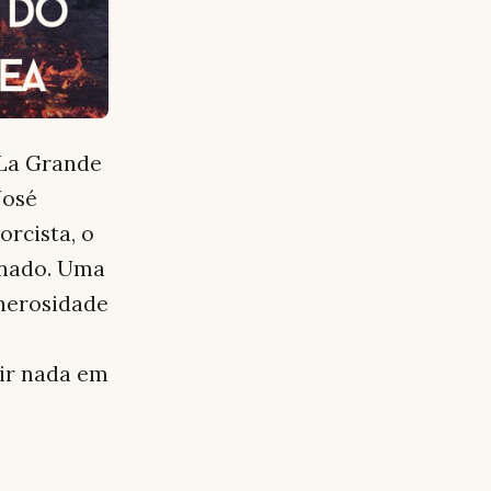
"La Grande
José
rcista, o
onado. Uma
enerosidade
ir nada em