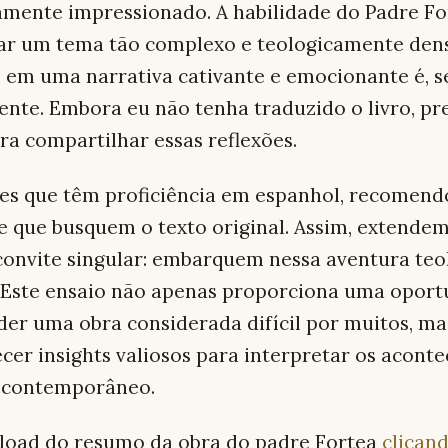
amente impressionado. A habilidade do Padre F
ar um tema tão complexo e teologicamente den
 em uma narrativa cativante e emocionante é, s
nte. Embora eu não tenha traduzido o livro, p
a compartilhar essas reflexões.
les que têm proficiência em espanhol, recomend
 que busquem o texto original. Assim, extendem
onvite singular: embarquem nessa aventura teo
. Este ensaio não apenas proporciona uma opor
er uma obra considerada difícil por muitos, m
cer insights valiosos para interpretar os acont
 contemporâneo.
load do resumo da obra do padre Fortea
clican