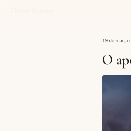
Thácio Siqueira
19 de março d
O apo