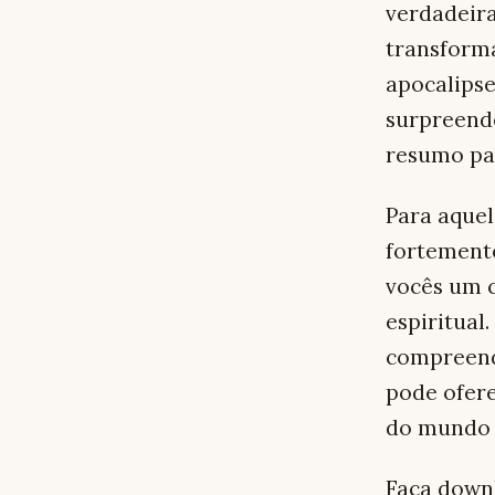
verdadeir
transform
apocalipse
surpreende
resumo par
Para aque
fortemente
vocês um c
espiritual
compreend
pode ofere
do mundo
Faça down