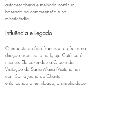
autodescoberta e melhoria contínua, 
baseada na compreensão e na 
misericórdia.
Influência e Legado
O impacto de São Francisco de Sales na 
direção espiritual e na Igreja Católica é 
imenso. Ele co-fundou a Ordem da 
Visitação de Santa Maria (Visitandinas) 
com Santa Joana de Chantal, 
enfatizando a humildade, a simplicidade 
e o amor. Suas obras continuam a 
inspirar fiéis em todo o mundo, 
oferecendo orientação sobre como viver 
uma vida devota no mundo moderno.
O legado de Sales é também evidente 
na sua canonização e declaração como 