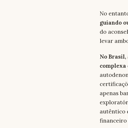
No entanto
guiando o
do aconsel
levar ambo
No Brasil,
complexa
autodenom
certificaç
apenas ban
exploratór
autêntico 
financeiro