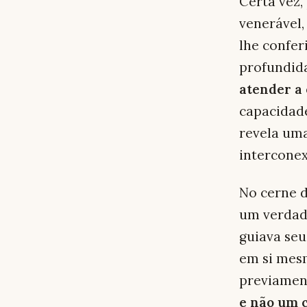
Certa vez,
venerável,
lhe confe
profundida
atender a
capacidade
revela um
interconex
No cerne d
um verdad
guiava seu
em si mes
previamen
e não um 