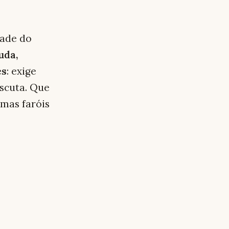
dade do
uda,
es
: exige
scuta. Que
 mas faróis