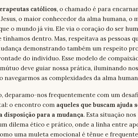
erapeutas católicos
, o chamado é para encarnar
 Jesus, o maior conhecedor da alma humana, o 
que o mundo já viu. Ele via o coração do ser hum
e tínhamos dentro. Mas, respeitava as pessoas q
udança demonstrando também um respeito pr
 vontade do indivíduo. Esse modelo de compaixã
 mútuo deve guiar nossa prática, iluminando no
o navegarmos as complexidades da alma human
o, deparamo-nos frequentemente com um desaf
al: o encontro com
aqueles que buscam ajuda 
a disposição para a mudança
. Esta situação nos
um dilema ético e prático, onde a linha entre apo
 como uma muleta emocional é tênue e frequen