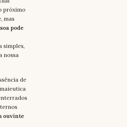
tual
ao próximo
e, mas
soa pode
a simples,
a nossa
essência de
maieutica
enterrados
nternos
m ouvinte