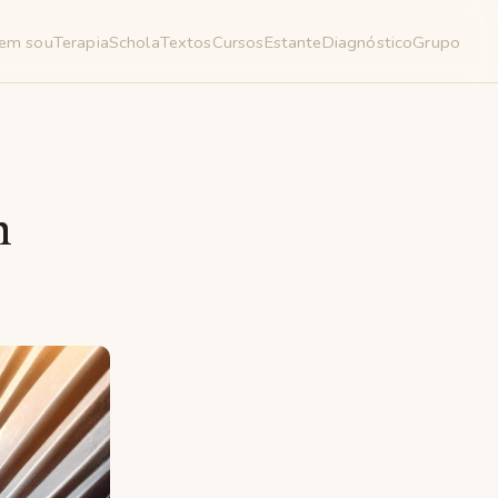
em sou
Terapia
Schola
Textos
Cursos
Estante
Diagnóstico
Grupo
m