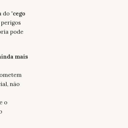
 do "
cego
 perigos
oria pode
 ainda mais
prometem
ial, não
e o
o