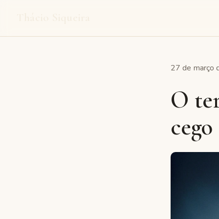
Thácio Siqueira
27 de março d
O te
cego