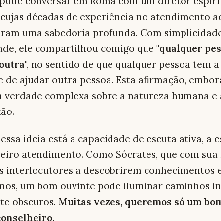
 pude conversar em Roma com um diretor espiri
 cujas décadas de experiência no atendimento 
riram uma sabedoria profunda. Com simplicidad
de, ele compartilhou comigo que "
qualquer pes
 outra
", no sentido de que qualquer pessoa tem a
 de ajudar outra pessoa. Esta afirmação, embor
a verdade complexa sobre a natureza humana e 
ão.
essa ideia está a capacidade de escuta ativa, a 
eiro atendimento. Como Sócrates, que com sua 
s interlocutores a descobrirem conhecimentos 
mos, um bom ouvinte pode iluminar caminhos i
te obscuros.
Muitas vezes, queremos só um bo
conselheiro.