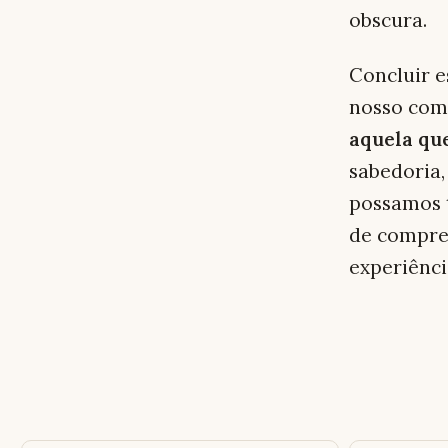
obscura.
Concluir e
nosso com
aquela qu
sabedoria
possamos t
de compree
experiênc