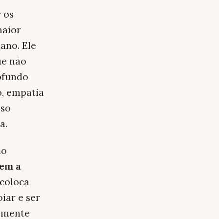
 os
maior
ano. Ele
ue não
ofundo
o, empatia
sso
a.
io
sem a
 coloca
iar e ser
temente