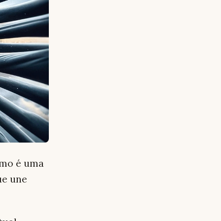
ximo é uma
ue une