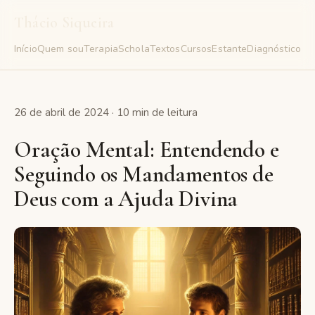
Thácio Siqueira
Início
Quem sou
Terapia
Schola
Textos
Cursos
Estante
Diagnóstico
Gr
26 de abril de 2024 · 10 min de leitura
Oração Mental: Entendendo e
Seguindo os Mandamentos de
Deus com a Ajuda Divina