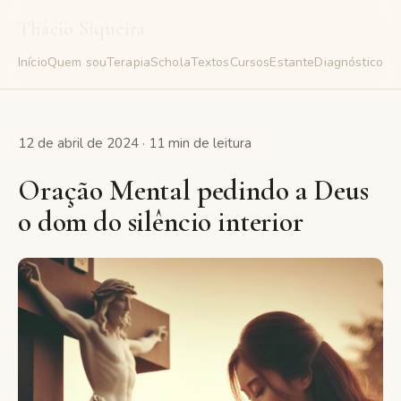
Thácio Siqueira
Início
Quem sou
Terapia
Schola
Textos
Cursos
Estante
Diagnóstico
Gr
12 de abril de 2024 · 11 min de leitura
Oração Mental pedindo a Deus
o dom do silêncio interior