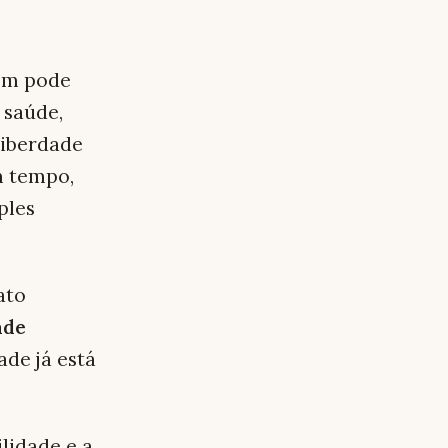
em pode
 saúde,
 liberdade
m tempo,
ples
ato
ade
ade já está
ilidade e a