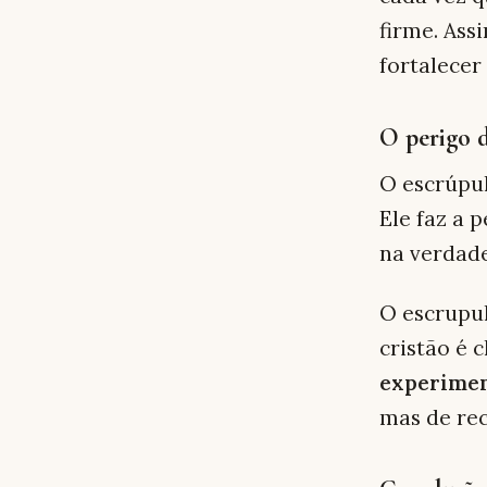
firme. Ass
fortalecer
O perigo 
O escrúpu
Ele faz a 
na verdade
O escrupu
cristão é
experimen
mas de rec