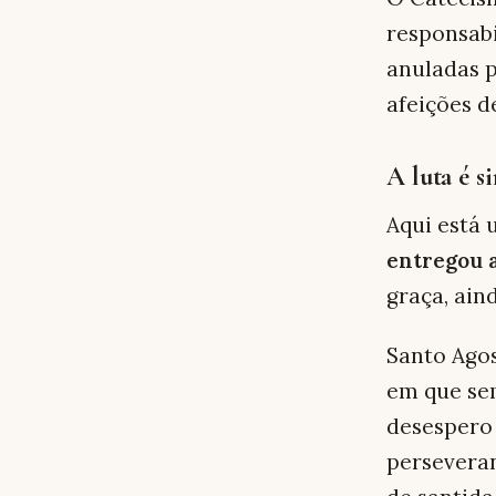
responsab
anuladas p
afeições d
A luta é si
Aqui está
entregou 
graça, aind
Santo Agos
em que se
desespero 
perseveran