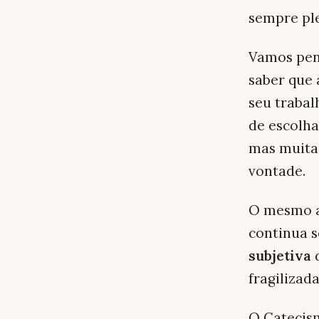
sempre pl
Vamos pen
saber que 
seu trabal
de escolha
mas muitas
vontade.
O mesmo ac
continua 
subjetiva
d
fragilizada
O Catecism