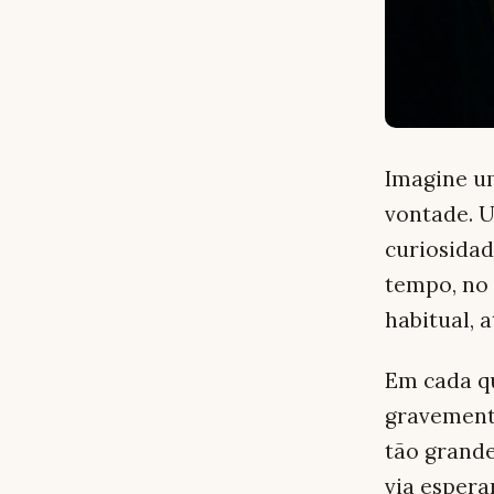
Imagine um
vontade. U
curiosidad
tempo, no 
habitual, 
Em cada q
gravemente
tão grande
via esper