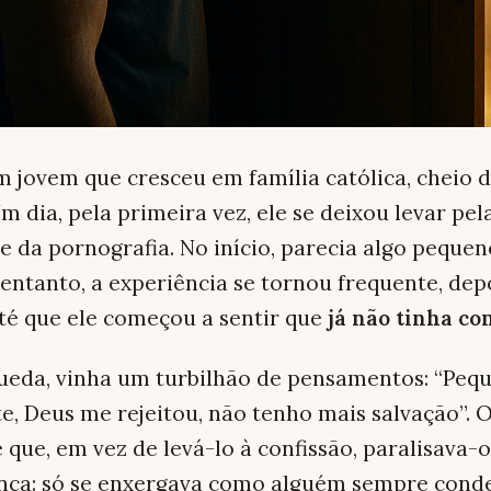
 jovem que cresceu em família católica, cheio d
m dia, pela primeira vez, ele se deixou levar pel
e da pornografia. No início, parecia algo peque
entanto, a experiência se tornou frequente, dep
até que ele começou a sentir que
já não tinha co
ueda, vinha um turbilhão de pensamentos: “Pequ
, Deus me rejeitou, não tenho mais salvação”. 
 que, em vez de levá-lo à confissão, paralisava-o.
ança: só se enxergava como alguém sempre cond