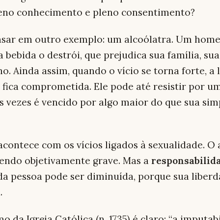
eno conhecimento e pleno consentimento?
sar em outro exemplo: um alcoólatra. Um hom
a bebida o destrói, que prejudica sua família, sua
ho. Ainda assim, quando o vício se torna forte, a
 fica comprometida. Ele pode até resistir por u
 vezes é vencido por algo maior do que sua sim
ontece com os vícios ligados à sexualidade. O 
sendo objetivamente grave. Mas a
responsabilid
a pessoa pode ser diminuída, porque sua liberd
.
o da Igreja Católica (n. 1735) é claro: “a imputab