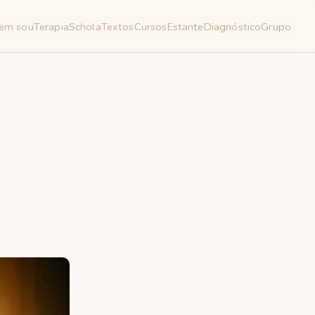
em sou
Terapia
Schola
Textos
Cursos
Estante
Diagnóstico
Grupo