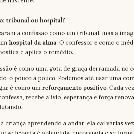
de nascente.
o: tribunal ou hospital?
caram a confissão como um tribunal, mas a ima
e um
hospital da alma
. O confessor é como o méd
nostica e aplica o remédio.
issão é como uma gota de graça derramada no c
ndo-o pouco a pouco. Podemos até usar uma co
ogia: é como um
reforçamento positivo
. Cada ve
confessa, recebe alívio, esperança e força renov
lutando.
 criança aprendendo a andar: ela cai várias vez
ue se levanta é aplaudida, encorajada e se torna