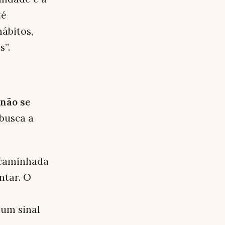
té
hábitos,
s”.
 não se
 busca a
 caminhada
ntar. O
 um sinal