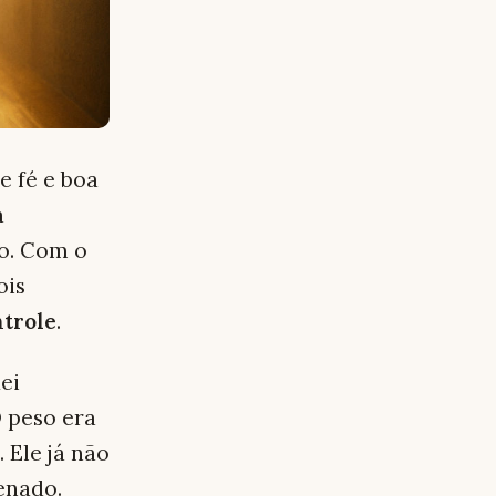
e fé e boa
a
no. Com o
ois
ntrole
.
ei
O peso era
 Ele já não
enado.