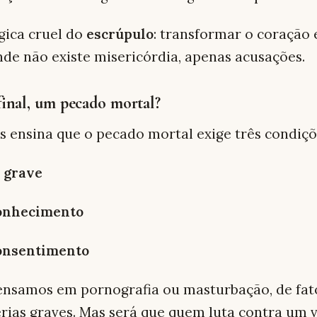
ógica cruel do
escrúpulo
: transformar o coração
nde não existe misericórdia, apenas acusações.
final, um pecado mortal?
os ensina que o pecado mortal exige três condiçõ
 grave
onhecimento
onsentimento
nsamos em pornografia ou masturbação, de fato
rias graves. Mas será que quem luta contra um 