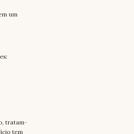
 em um
es:
, tratam-
vício tem