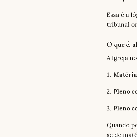
Essa é a l
tribunal o
O que é, a
A Igreja n
Matéria
Pleno c
Pleno c
Quando pe
se de maté