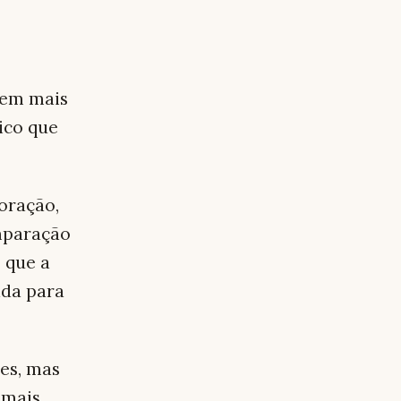
gem mais
ico que
oração,
mparação
z que a
ada para
es, mas
 mais