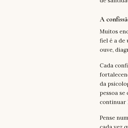
de santida
A confissã
Muitos en
fiel é a d
ouve, diag
Cada conf
fortalece
da psicol
pessoa se 
continuar 
Pense numa
cada vez q