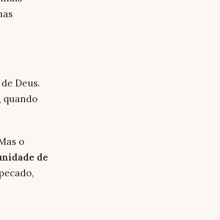
mas
 de Deus.
s, quando
Mas o
unidade de
 pecado,