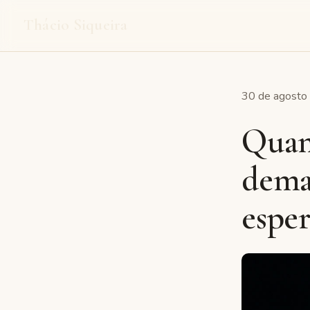
Thácio Siqueira
30 de agosto 
Quan
demai
esper