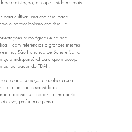
dade e distração, em oportunidades reais
 para cultivar uma espiritualidade
omo o perfeccionismo espiritual, o
orientações psicológicas e na rica
ólica – com referências a grandes mestres
eresinha, São Francisco de Sales e Santa
um guia indispensável para quem deseja
com as realidades do TDAH.
e culpar e começar a acolher a sua
r, compreensão e serenidade.
 não é apenas um ebook; é uma porta
mais leve, profunda e plena.