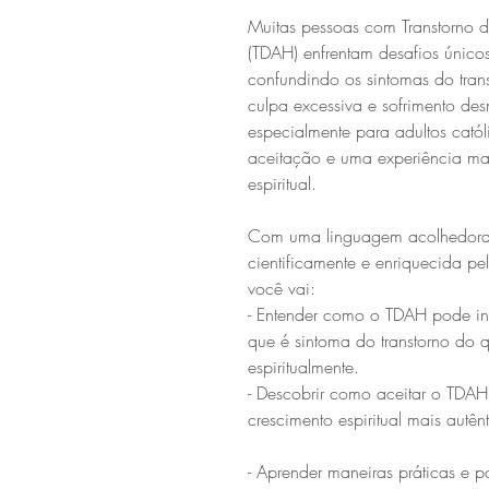
Muitas pessoas com Transtorno d
(TDAH) enfrentam desafios únicos
confundindo os sintomas do trans
culpa excessiva e sofrimento des
especialmente para adultos cat
aceitação e uma experiência ma
espiritual.
Com uma linguagem acolhedora,
cientificamente e enriquecida pe
você vai:
- Entender como o TDAH pode inte
que é sintoma do transtorno do q
espiritualmente.
- Descobrir como aceitar o TDAH
crescimento espiritual mais autê
- Aprender maneiras práticas e po