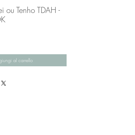
ei ou Tenho TDAH -
OK
iungi al carrello