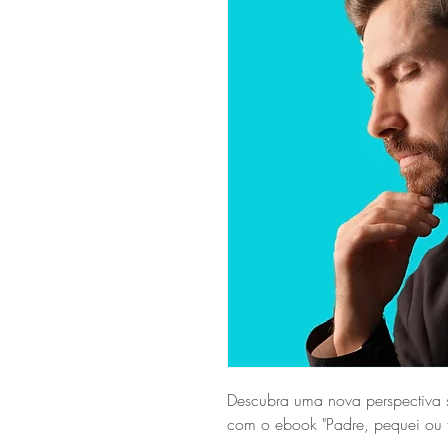
Descubra uma nova perspectiva s
com o ebook "Padre, pequei ou 