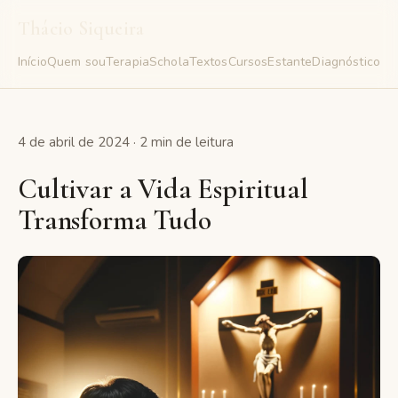
Thácio Siqueira
Início
Quem sou
Terapia
Schola
Textos
Cursos
Estante
Diagnóstico
Gr
4 de abril de 2024 · 2 min de leitura
Cultivar a Vida Espiritual
Transforma Tudo