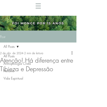
FOI MONGE POR 15 ANOS
Post
All Posts
2 de abr. de 2024
2 min de leitura
All Posts
Atenção! Há diferença entre
Antropologia Cristã
Tibieza e Depressão
Autismo
Vida Espiritual