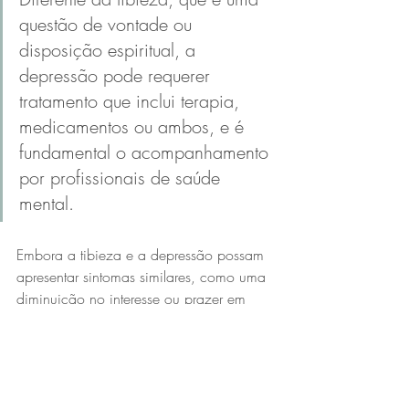
questão de vontade ou 
disposição espiritual, a 
depressão pode requerer 
tratamento que inclui terapia, 
medicamentos ou ambos, e é 
fundamental o acompanhamento 
por profissionais de saúde 
mental.
Embora a tibieza e a depressão possam 
apresentar sintomas similares, como uma 
diminuição no interesse ou prazer em 
atividades anteriormente significativas, 
é 
essencial reconhecer que suas raízes e 
seus remédios são distintos
. 
A tibieza diz respeito à vida espiritual
 e 